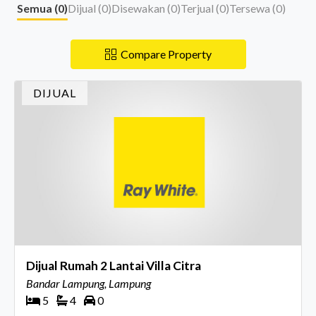
Semua (
0
)
Dijual (
0
)
Disewakan (
0
)
Terjual (
0
)
Tersewa (
0
)
Compare Property
DIJUAL
Dijual Rumah 2 Lantai Villa Citra
Bandar Lampung, Lampung
5
4
0